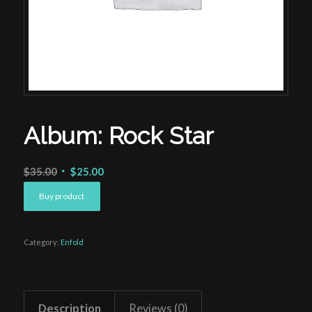
Album: Rock Star
$
35.00
$
25.00
Buy product
Category:
Enfold
Description
Reviews (0)